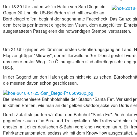
Um 18:30 Uhr laufen wir im Hafen von San Diego ein.
Gegen 20 Uhr, die US-Behörden sind mittlerweile an
Bord eingetroffen, beginnt der sogenannte Facecheck. Das Ganze gin
dem bereits per Internet eingeholten Visum, dem ausgefüllten Einre
ausgestatteten Passagieren die notwendigen Stempel verpassten.
Um 21 Uhr gingen wir für einen ersten Orientierungsgang an Land. Nur
Flugzeugträger "Midway", der mittlerweile außer Dienst gestellt wurd
uns unser erster Weg. Die Öffnungszeiten sind allerdings sehr eng gefa
US-$.
In der Gegend um den Hafen gab es nicht viel zu sehen, Bürohochhä
die meisten davon schon geschlossen.
Die menschenleere Bahnhofshalle der Station "Santa Fe". Wir sind je
in kühlen Breiten, wie man an der gelben Outdoorjacke von Doris sieh
Durch Zufall stolperten wir über den Bahnhof "Santa Fe". Auch hier wa
gegenüber auch eine Bus- und Trolleystation. Als Trolley wird hier e
ehesten mit einer deutschen S-Bahn verglichen werden kann. Ein fre
Fahrkartenautomaten, sodass wir mit dem Know-How ausgestattet, w