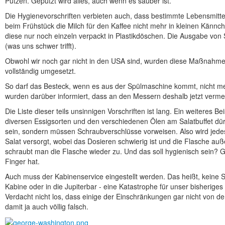
Putzen. Geputzt wird alles, auch wenn es sauber ist.
Die Hygienevorschriften verbieten auch, dass bestimmte Lebensmittel
beim Frühstück die Milch für den Kaffee nicht mehr in kleinen Kännc
diese nur noch einzeln verpackt in Plastikdöschen. Die Ausgabe von S
(was uns schwer trifft).
Obwohl wir noch gar nicht in den USA sind, wurden diese Maßnahme
vollständig umgesetzt.
So darf das Besteck, wenn es aus der Spülmaschine kommt, nicht me
wurden darüber informiert, dass an den Messern deshalb jetzt verme
Die Liste dieser teils unsinnigen Vorschriften ist lang. Ein weiteres Be
diversen Essigsorten und den verschiedenen Ölen am Salatbuffet dü
sein, sondern müssen Schraubverschlüsse vorweisen. Also wird jede
Salat versorgt, wobei das Dosieren schwierig ist und die Flasche auß
schraubt man die Flasche wieder zu. Und das soll hygienisch sein? 
Finger hat.
Auch muss der Kabinenservice eingestellt werden. Das heißt, keine 
Kabine oder in die Jupiterbar - eine Katastrophe für unser bisheri
Verdacht nicht los, dass einige der Einschränkungen gar nicht von de
damit ja auch völlig falsch.