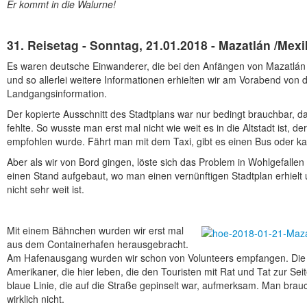
Er kommt in die Walurne!
31. Reisetag - Sonntag, 21.01.2018 - Mazatlán /Mex
Es waren deutsche Einwanderer, die bei den Anfängen von Mazatlán 
und so allerlei weitere Informationen erhielten wir am Vorabend von 
Landgangsinformation.
Der kopierte Ausschnitt des Stadtplans war nur bedingt brauchbar, 
fehlte. So wusste man erst mal nicht wie weit es in die Altstadt ist, d
empfohlen wurde. Fährt man mit dem Taxi, gibt es einen Bus oder k
Aber als wir von Bord gingen, löste sich das Problem in Wohlgefallen a
einen Stand aufgebaut, wo man einen vernünftigen Stadtplan erhielt u
nicht sehr weit ist.
Mit einem Bähnchen wurden wir erst mal
aus dem Containerhafen herausgebracht.
Am Hafenausgang wurden wir schon von Volunteers empfangen. Die V
Amerikaner, die hier leben, die den Touristen mit Rat und Tat zur Sei
blaue Linie, die auf die Straße gepinselt war, aufmerksam. Man brauch
wirklich nicht.