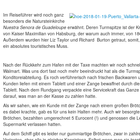
Im Reiseführer wird noch ganz
besonders die Natursteinkirche
Nuestra Senora de Guadeloupe
erwähnt. Deren Turmspitze ist der Kr
von Kaiser Maximilian von Habsburg, der warum auch immer, von 18
Außerdem wurden hier Liz Taylor und Richard Burton getraut, somit, o
ein absolutes touristisches Muss.
Nach der Rückkehr zum Hafen mit der Taxe machten wir noch schnell
Walmart. Was uns dort fast noch mehr beeindruckt hat als die Turmsp
Konditoreiabteilung. Es roch verführerisch nach frischen Backwaren 
Kunden liefen mit einem Tablett und einer Zange bewaffnet durch di
Tablett. Nach dem Rundgang verpackte eine Servicekraft das Ganze 
darauf, was man an der Kasse zu zahlen hatte.
Als wir sahen, wie ein Kunde mit der Zange nach einem großen Brötche
es dabei krachte, gab es für uns kein Halten mehr. Auch wir besorgt
Brötchen, bezahlten umgerechnet 5 Eurocent (!) und genossen die L
Supermarkt verlassen hatten.
Auf dem Schiff gibt es leider nur gummiartige Brötchen, zwar in zahlr
Varianten, aber alle in gleicher Konsistenz. Selbst wenn man sie toast